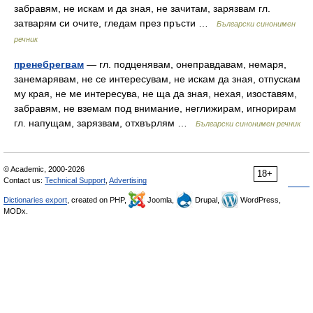
забравям, не искам и да зная, не зачитам, зарязвам гл.
затварям си очите, гледам през пръсти …
Български синонимен
речник
пренебрегвам
— гл. подценявам, онеправдавам, немаря,
занемарявам, не се интересувам, не искам да зная, отпускам
му края, не ме интересува, не ща да зная, нехая, изоставям,
забравям, не вземам под внимание, неглижирам, игнорирам
гл. напущам, зарязвам, отхвърлям …
Български синонимен речник
© Academic, 2000-2026
18+
Contact us:
Technical Support
,
Advertising
Dictionaries export
, created on PHP,
Joomla,
Drupal,
WordPress,
MODx.