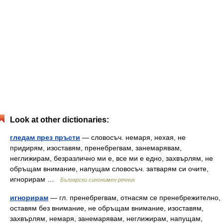
Look at other dictionaries:
гледам през пръсти
— словосъч. немаря, нехая, не
придирям, изоставям, пренебрегвам, занемарявам,
неглижирам, безразлично ми е, все ми е едно, захвърлям, не
обръщам внимание, напущам словосъч. затварям си очите,
игнорирам …
Български синонимен речник
игнорирам
— гл. пренебрегвам, отнасям се пренебрежително,
оставям без внимание, не обръщам внимание, изоставям,
захвърлям, немаря, занемарявам, неглижирам, напущам,