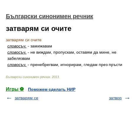
Български синонимен речник
затварям си очите
затварям си очите
словосъч.
-
замижавам
словосъч.
-
не виждам, пропускам, оставям да мине, не
забелязвам
словосъч.
-
пренебрегвам, игнорирам, гледам през пръсти
Български синонимен речник
.
2013
.
Игры ⚽
Поможем сделать НИР
затварям се
затвор